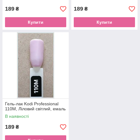
189
189
₴
₴
Купити
Купити
Гель-лак Kodi Professional
110M, Ліловий світлий, емаль
В наявності
189
₴