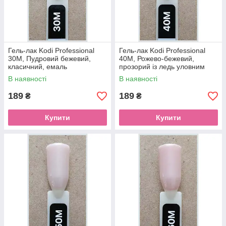
Гель-лак Kodi Professional
Гель-лак Kodi Professional
30M, Пудровий бежевий,
40M, Рожево-бежевий,
класичний, емаль
прозорий із ледь уловним
шимером
В наявності
В наявності
189
189
₴
₴
Купити
Купити