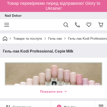
Товар перевіряємо перед відправкою!
Glory to
Ukraine!
Nail Dekor
Товари та послуги
Гель-лак
Гель-лак Kodi Profession
Гель-лак Kodi Professional, Серія Milk
Показати все
Сортування
0
Фільтри