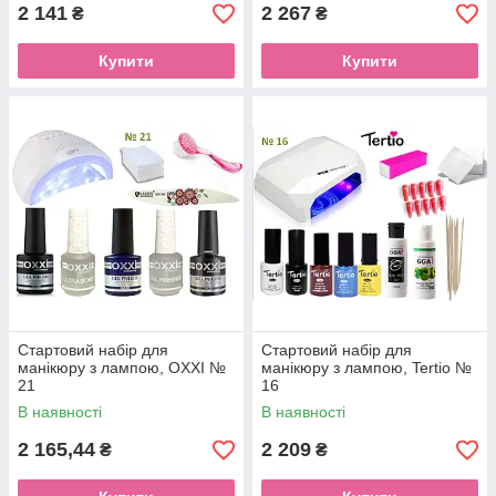
2 141
2 267
₴
₴
Купити
Купити
Стартовий набір для
Стартовий набір для
манікюру з лампою, OXXI №
манікюру з лампою, Tertio №
21
16
В наявності
В наявності
2 165,44
2 209
₴
₴