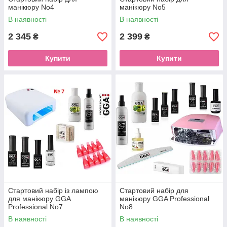
манікюру No4
манікюру No5
В наявності
В наявності
2 345
2 399
₴
₴
Купити
Купити
Стартовий набір із лампою
Стартовий набір для
для манікюру GGA
манікюру GGA Professional
Professional No7
No8
В наявності
В наявності