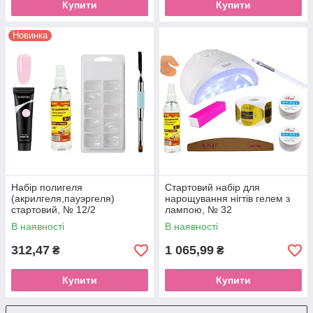
Купити
Купити
Новинка
Набір полигеля
Стартовий набір для
(акрилгеля,пауэргеля)
нарощування нігтів гелем з
стартовий, № 12/2
лампою, № 32
В наявності
В наявності
312,47
1 065,99
₴
₴
Купити
Купити