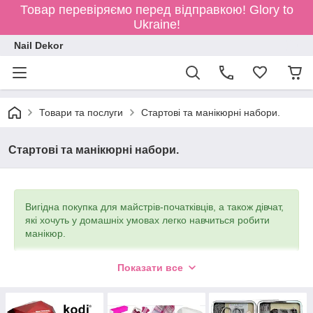
Товар перевіряємо перед відправкою!
Glory to
Ukraine!
Nail Dekor
Товари та послуги
Стартові та манікюрні набори.
Стартові та манікюрні набори.
Вигідна покупка для майстрів-початківців, а також дівчат,
які хочуть у домашніх умовах легко навчиться робити
манікюр.
Показати все
Все, що Вам потрібно, вже зібрано в один
універсальний комплект.