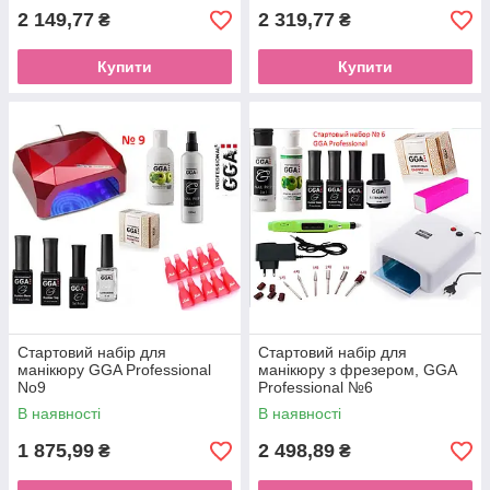
2 149,77
2 319,77
₴
₴
Купити
Купити
Стартовий набір для
Стартовий набір для
манікюру GGA Professional
манікюру з фрезером, GGA
No9
Professional №6
В наявності
В наявності
1 875,99
2 498,89
₴
₴