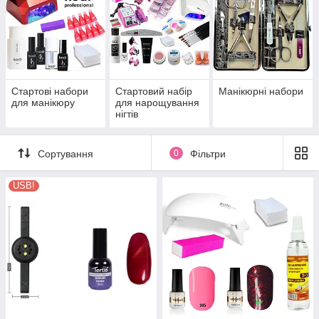
Стартові набори
Стартовий набір
Манікюрні набори
для манікюру
для нарощування
нігтів
Сортування
0
Фільтри
USB!