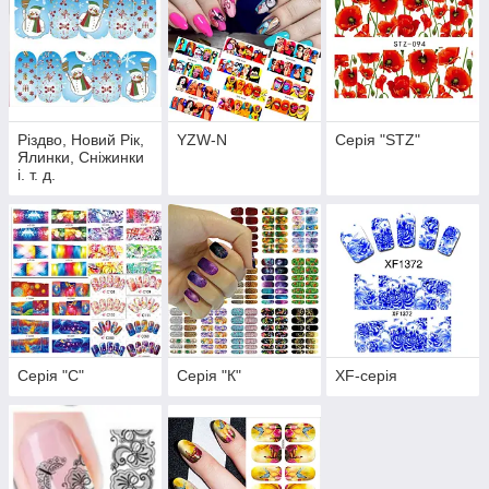
Снять пленку с листа.
Розрізати малюнок на 10 частин для 10 нігтів.
Опустити наклейку у воду комн. темп. на 2-3 сек. за
допомогою пінцета.
Можна злегка промакнути сухою серветкою.
акуратно зсунути слайдер із аркуша та наклеїти на
Різдво, Новий Рік,
YZW-N
Серія "STZ"
ніготь. починаючи від основи, до центру та з боків.
Ялинки, Сніжинки
і. т. д.
Пилка спилити залишок слайдера в торця нігтя.
Після просушування можна нанести топ покриття
або топ гель-лак на 1-2 шари (пілімеризувати в лампі 3
хвилини)
Серія "С"
Серія "К"
XF-серія