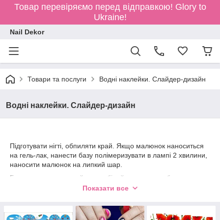
Товар перевіряємо перед відправкою!
Glory to
Ukraine!
Nail Dekor
Товари та послуги
Водні наклейки. Слайдер-дизайн
Водні наклейки. Слайдер-дизайн
Підготувати нігті, обпиляти край. Якщо малюнок наноситься
на гель-лак, нанести базу полімеризувати в лампі 2 хвилини,
наносити малюнок на липкий шар.
Бажано наносити слайдер на білий гель лак, щоб малюнок
був яскравішим.
Показати все
Перед тим як переводити слайдер покрийте ніготь
бондером
,
який залишає липкий шар.