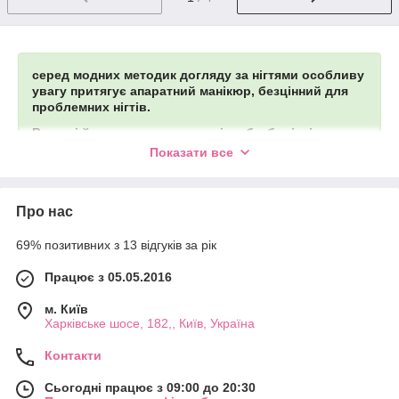
серед модних методик догляду за нігтями особливу
увагу притягує апаратний манікюр, безцінний для
проблемних нігтів.
В числі його очевидних плюсів – безболісність,
безкровність, економія робочого часу, повна
Показати все
відсутність небезпеки занести інфекцію, здатність
застосування на натуральних і нарощених нігтях.
Про нас
Сфера застосування фрезера для нігтів:
69% позитивних з 13 відгуків за рік
Обробка нігтів і кутикули;
Працює з 05.05.2016
Шліфування і полірування нігтів;
Для зняття гелів і гель лак з нігтів;
м. Київ
Харківське шосе, 182,, Київ, Україна
Для вирівнювання і коригування форми нігтів;
Застосовується для штучних і натуральних нігтів;
Контакти
Фрезер скорочує час роботи майстра манікюру при
Сьогодні працює з 09:00 до 20:30
обробці нігтів;