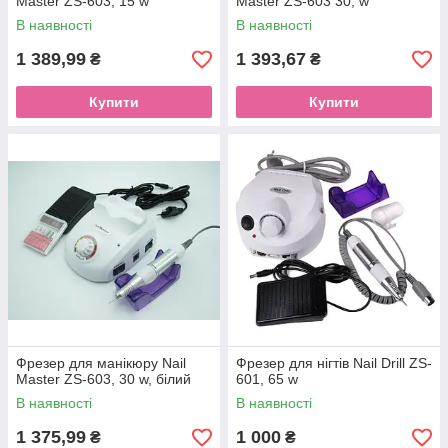
Master ZS-603, 15 w
Master ZS-603 30, w
В наявності
В наявності
1 389,99
1 393,67
₴
₴
Купити
Купити
Фрезер для манікюру Nail
Фрезер для нігтів Nail Drill ZS-
Master ZS-603, 30 w, білий
601, 65 w
В наявності
В наявності
1 375,99
1 000
₴
₴