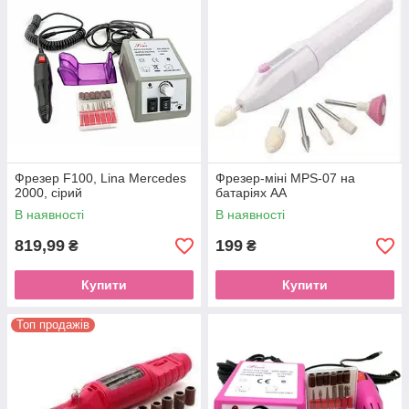
Фрезер F100, Lina Mercedes
Фрезер-міні MPS-07 на
2000, сірий
батаріях АА
В наявності
В наявності
819,99
199
₴
₴
Купити
Купити
Топ продажів