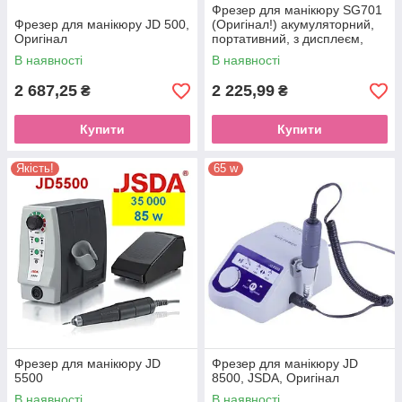
Фрезер для манікюру SG701
Фрезер для манікюру JD 500,
(Оригінал!) акумуляторний,
Оригінал
портативний, з дисплеєм,
36w, 35000 Актуально при
В наявності
В наявності
відключенні світла!
2 687,25
2 225,99
₴
₴
Купити
Купити
Якість!
65 w
Фрезер для манікюру JD
Фрезер для манікюру JD
5500
8500, JSDA, Оригінал
В наявності
В наявності