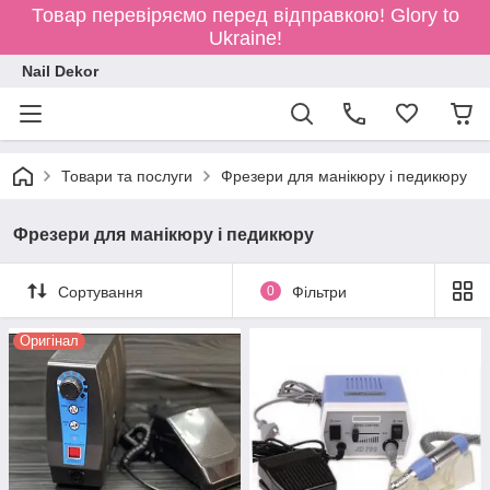
Товар перевіряємо перед відправкою!
Glory to
Ukraine!
Nail Dekor
Товари та послуги
Фрезери для манікюру і педикюру
Фрезери для манікюру і педикюру
Сортування
0
Фільтри
Оригінал