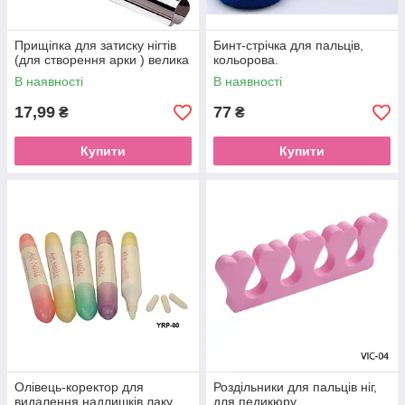
Прищіпка для затиску нігтів
Бинт-стрічка для пальців,
(для створення арки ) велика
кольорова.
В наявності
В наявності
17,99
77
₴
₴
Купити
Купити
Олівець-коректор для
Роздільники для пальців ніг,
видалення надлишків лаку
для педикюру