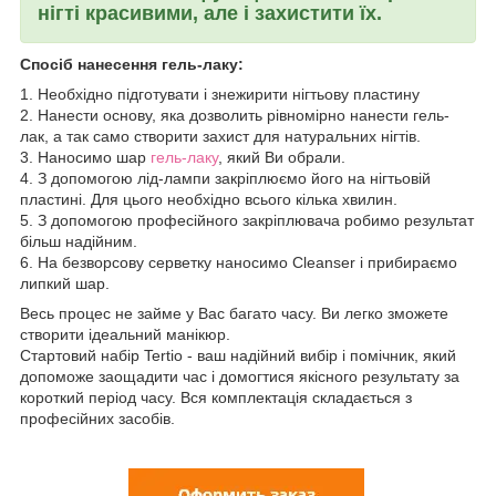
нігті красивими, але і захистити їх.
Спосіб нанесення гель-лаку:
1. Необхідно підготувати і знежирити нігтьову пластину
2. Нанести основу, яка дозволить рівномірно нанести гель-
лак, а так само створити захист для натуральних нігтів.
3. Наносимо шар
гель-лаку
, який Ви обрали.
4. З допомогою лід-лампи закріплюємо його на нігтьовій
пластині. Для цього необхідно всього кілька хвилин.
5. З допомогою професійного закріплювача робимо результат
більш надійним.
6. На безворсову серветку наносимо Cleanser і прибираємо
липкий шар.
Весь процес не займе у Вас багато часу. Ви легко зможете
створити ідеальний манікюр.
Стартовий набір Tertio - ваш надійний вибір і помічник, який
допоможе заощадити час і домогтися якісного результату за
короткий період часу. Вся комплектація складається з
професійних засобів.