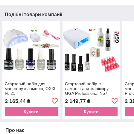
Подібні товари компанії
Стартовий набір для
Стартовий набір із
Стар
манікюру з лампою, OXXI
лампою для манікюру
ман
№ 21
GGA Professional No7
Prof
2 165,44
2 149,77
2 3
₴
₴
Купити
Купити
Про нас