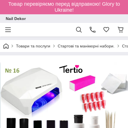
Товар перевіряємо перед відправкою!
Glory to
Ukraine!
Nail Dekor
Товари та послуги
Стартові та манікюрні набори.
Ст