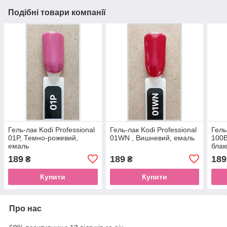
Подібні товари компанії
Гель-лак Kodi Professional
Гель-лак Kodi Professional
Гель
01P, Темно-рожевий,
01WN , Вишневий, емаль
100B
емаль
блак
189
189
189
₴
₴
Купити
Купити
Про нас