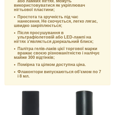
або ламких нігтях. Можуть
використовуватися як укріплювач
нігтьової пластини;
Простота та зручність під час
нанесення. Не скочується, легко лягає,
швидко закріплюється;
Після просушування в
ультрафіолетовій або LED-лампі на
нігтях з'являється дзеркальний блиск;
Палітра гелів-лаків цієї торгової марки
вражає своєю різноманітністю і налічує
майже 300 відтінків;
Помірна та цілком доступна ціна.
Флаконтори випускаються об'ємом по 7
і 8 мл.