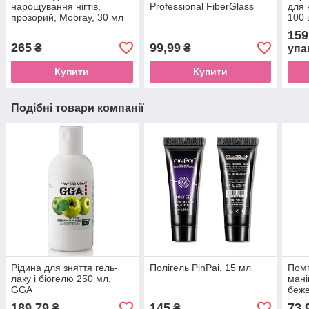
нарощування нігтів,
Professional FiberGlass
для 
прозорий, Mobray, 30 мл
100 
159
265
99,99
₴
₴
упа
Купити
Купити
Подібні товари компанії
Рідина для зняття гель-
Полігель PinPai, 15 мл
Помп
лаку і біогелю 250 мл,
мані
GGA
беж
189,79
145
73,
₴
₴