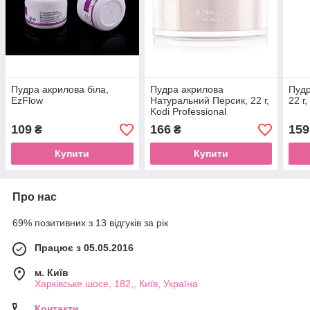
Пудра акрилова біла,
Пудра акрилова
Пудр
EzFlow
Натуральний Персик, 22 г,
22 г,
Kodi Professional
109
166
159
₴
₴
Купити
Купити
Про нас
69% позитивних з 13 відгуків за рік
Працює з 05.05.2016
м. Київ
Харківське шосе, 182,, Київ, Україна
Контакти