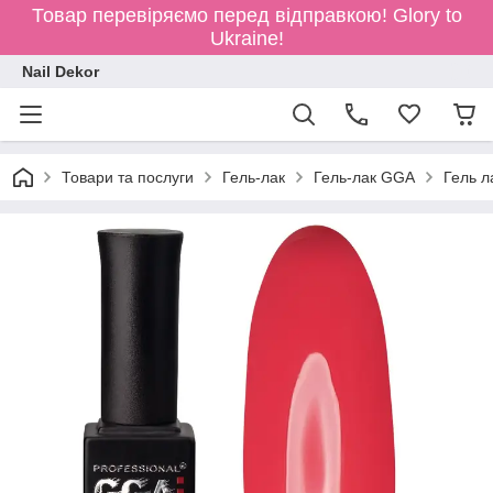
Товар перевіряємо перед відправкою!
Glory to
Ukraine!
Nail Dekor
Товари та послуги
Гель-лак
Гель-лак GGA
Гель л