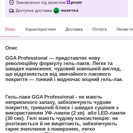
Замовлення під захистом
Доступна доставка
Опис
Характеристики
Доставка
Оплата
Умови п
Опис
GGA Professional ―
представляє нову
революційну формулу гель-лаків. Легке та
швидке нанесення, чудовий зовнішній вигляд,
що відрізняється від звичайного лакового
покриття — тонкий і водночас міцний гель-лак.
Гель-лаки GGA Professional -
не мають
неприємного запаху, забезпечують чудове
покриття, тривалий блиск і швидке сушіння з
використанням УФ-лампи (2 хв) або LED-лампи
(30 сек). Гелі мають чудову консистенцію: не
розтікаються й не вицвітають, забезпечують
гарне зчеплення з поверхнею, легко