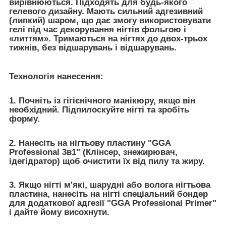
вирівнюються. Підходять для будь-якого
гелевого дизайну. Мають сильний адгезивний
(липкий) шаром, що дає змогу використовувати
гелі під час декорування нігтів фольгою і
«литтям». Тримаються на нігтях до двох-трьох
тижнів, без відшарувань і відшарувань.
Технологія нанесення:
1. Почніть із гігієнічного манікюру, якщо він
необхідний. Підпилоскуйте нігті та зробіть
форму.
2. Нанесіть на нігтьову пластину "GGA
Professional 3в1" (Клінсер, знежирювач,
ідегідратор) щоб очистити їх від пилу та жиру.
3. Якщо нігті м'які, шарудні або волога нігтьова
пластина, нанесіть на нігті спеціальний бондер
для додаткової адгезії "GGA Professional Primer"
і дайте йому висохнути.