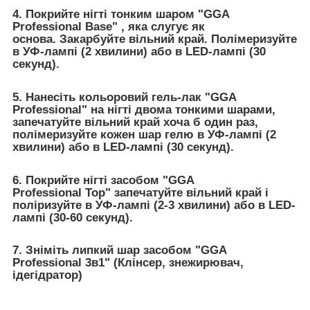
4. Покрийте нігті тонким шаром "GGA
Professional Base" , яка слугує як
основа. Закарбуйте вільний край. Полімеризуйте
в УФ-лампі (2 хвилини) або в LED-лампі (30
секунд).
5. Нанесіть кольоровий гель-лак "GGA
Professional" на нігті двома тонкими шарами,
запечатуйте вільний край хоча б один раз,
полімеризуйте кожен шар гелю в УФ-лампі (2
хвилини) або в LED-лампі (30 секунд).
6. Покрийте нігті засобом "GGA
Professional Top" запечатуйте вільний край і
поліризуйте в УФ-лампі (2-3 хвилини) або в LED-
лампі (30-60 секунд).
7. Зніміть липкий шар засобом "GGA
Professional 3в1" (Клінсер, знежирювач,
ідегідратор)