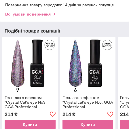
Повернення товару впродовж 14 днів за рахунок покупця
Всі умови повернення
Подібні товари компанії
Гель-лак з ефектом
Гель лак з ефектом
Гель
"Crystal Cat's eye No9,
"Crystal cat's eye №6, GGA
"Cry
GGA Professional
Professional
GGA 
214
214
214
₴
₴
Купити
Купити