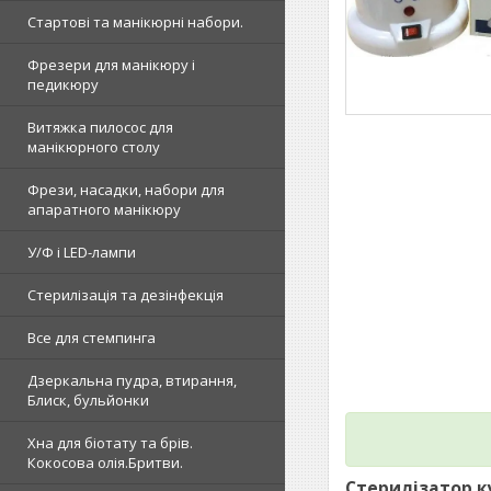
Стартові та манікюрні набори.
Фрезери для манікюру і
педикюру
Витяжка пилосос для
манікюрного столу
Фрези, насадки, набори для
апаратного манікюру
У/Ф і LED-лампи
Стерилізація та дезінфекція
Все для стемпинга
Дзеркальна пудра, втирання,
Блиск, бульйонки
Хна для біотату та брів.
Кокосова олія.Бритви.
Стерилізатор к