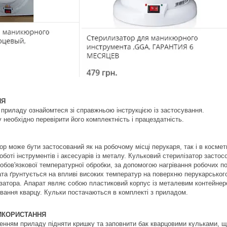
НЯ
приладу ознайомтеся зі справжньою інструкцією із застосування.
у необхідно перевірити його комплектність і працездатність.
ор може бути застосований як на робочому місці перукаря, так і в космет
оботі інструментів і аксесуарів із металу. Кульковий стерилізатор засто
 обов'язкової температурної обробки, за допомогою нагрівання робочих по
та ґрунтується на впливі високих температур на поверхню перукарського 
ізатора. Апарат являє собою пластиковий корпус із металевим контейнеро
івання кварцу. Кульки постачаються в комплекті з приладом.
ИКОРИСТАННЯ
нням приладу підняти кришку та заповнити бак кварцовими кульками, щ