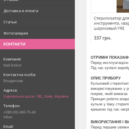
Доставка и оплата
Статьи
Фотогалерея
КОНТАКТИ
ОТРИМНІ ПОКАЗАН
Перед експлуатацією 
Nail Dekor
Під час купівлі вироб
ОПИС ПРИБОРУ
Владислав
Кульковий стерилізат
використовуваних у р
покрив, який вимагає
Харківське шосе, 182,, Київ, Україна
Принцип роботи апара
кульок у баку стерил
кришкою під час нагр
+380 (93) 400-75-40
Viber
ВИКОРИСТАННЯ І В
Перед першим увімкне