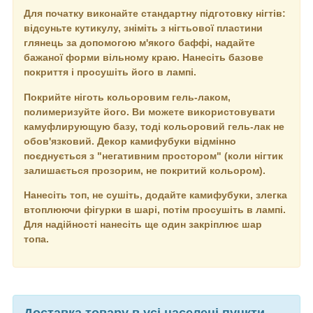
Для початку виконайте стандартну підготовку нігтів:
відсуньте кутикулу, зніміть з нігтьової пластини
глянець за допомогою м'якого баффі, надайте
бажаної форми вільному краю. Нанесіть базове
покриття і просушіть його в лампі.
Покрийте ніготь кольоровим гель-лаком,
полимеризуйте його. Ви можете використовувати
камуфлирующую базу, тоді кольоровий гель-лак не
обов'язковий. Декор камифубуки відмінно
поєднується з "негативним простором" (коли нігтик
залишається прозорим, не покритий кольором).
Нанесіть топ, не сушіть, додайте камифубуки, злегка
втоплюючи фігурки в шарі, потім просушіть в лампі.
Для надійності нанесіть ще один закріплює шар
топа.
Доставка товару в усі населені пункти