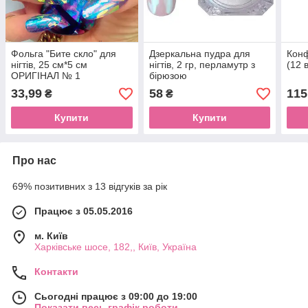
Фольга "Бите скло" для
Дзеркальна пудра для
Конф
нігтів, 25 см*5 см
нігтів, 2 гр, перламутр з
(12 в
ОРИГІНАЛ № 1
бірюзою
33,99
58
115
₴
₴
Купити
Купити
Про нас
69% позитивних з 13 відгуків за рік
Працює з 05.05.2016
м. Київ
Харківське шосе, 182,, Київ, Україна
Контакти
Сьогодні працює з 09:00 до 19:00
Показати весь графік роботи