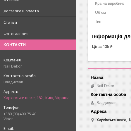
Країна виробник
Доставка и оплата
Об`єм
Тип
Статьи
Фотогалерея
Інформація дл
КОНТАКТИ
Ціна:
135 ₴
Nail Dekor
Владислав
Nail Dekor
Харківське шосе, 182,, Київ, Україна
Владислав
+380 (93) 400-75-40
Viber
Харківське шосе, 18