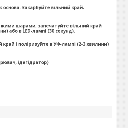
як основа. Закарбуйте вільний край.
 тонкими шарами, запечатуйте вільний край
и) або в LED-лампі (30 секунд).
й край і поліризуйте в УФ-лампі (2-3 хвилини)
ирювач, ідегідратор)