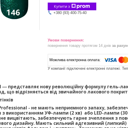
Купити з
+380 (93) 400-75-40
повернення товару протягом 14 днів
за раху
У компанії підключені електронні платежі. Те
al ―
представляє нову революційну формулу гель-лак
яд, що відрізняється від звичайного лакового покрит
тінків
rofessional -
не мають неприємного запаху, забезпеч
з використанням УФ-лампи (2 хв) або LED-лампи (30 
 не вицвітають, забезпечують гарне зчеплення з по
евого дизайну. Мають сильний адгезивний (липкий) 