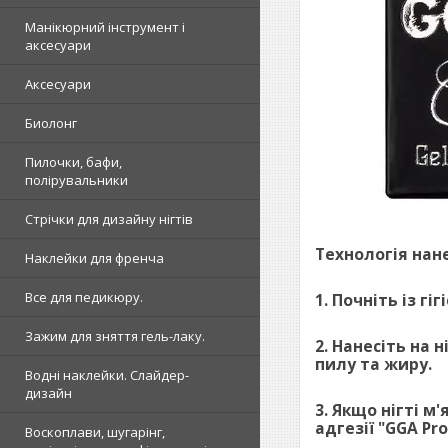
Манікюрний інструмент і
аксесуари
Аксесуари
Биолонг
Пилочки, бафи,
полірувальники
Стрічки для дизайну нігтів
Технологія нан
Наклейки для френча
Все для педикюру.
1. Почніть із г
Зажим для зняття гель-лаку.
2. Нанесіть на 
пилу та жиру.
Водні наклейки. Слайдер-
дизайн
3. Якщо нігті м
адгезії "GGA Pr
Воскоплави, шугарінг,