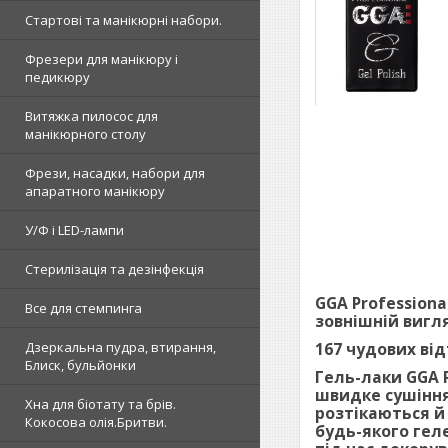
Стартові та манікюрні набори.
Фрезери для манікюру і
педикюру
Витяжка пилосос для
манікюрного столу
Фрези, насадки, набори для
апаратного манікюру
У/Ф і LED-лампи
Стерилізація та дезінфекція
GGA Profession
Все для стемпинга
зовнішній вигл
167 чудових від
Дзеркальна пудра, втирання,
Блиск, бульйонки
Гель-лаки GGA P
швидке сушіння 
Хна для біотату та брів.
розтікаються й
Кокосова олія.Бритви.
будь-якого гел