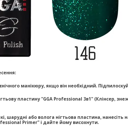
есення:
ігієнічного манікюру, якщо він необхідний. Підпилоску
нігтьову пластину "GGA Professional 3в1" (Клінсер, зн
'які, шарудні або волога нігтьова пластина, нанесіть
ofessional Primer" і дайте йому висохнути.