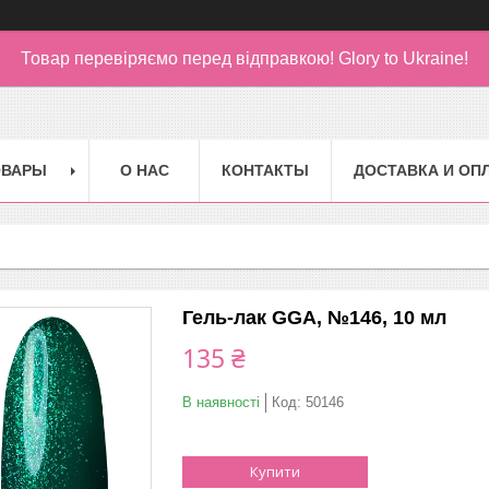
Товар перевіряємо перед відправкою!
Glory to Ukraine!
ОВАРЫ
О НАС
КОНТАКТЫ
ДОСТАВКА И ОП
Гель-лак GGA, №146, 10 мл
135 ₴
В наявності
Код:
50146
Купити