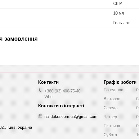
США
10 мл
Гель-лак
я замовлення
Графік роботи
Понеділок
0
+380 (93) 400-75-40
Viber
Вівторок
0
Середа
0
naildekor.com.ua@gmail.com
Четвер
0
Пʼятниця
0
2,, Київ, Україна
Субота
1