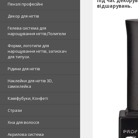
під час декорув
Пензлі професійні
відшарувань.
Декор для нігтів
Гелева система для
нарощування нігтів,Полигели
Форми, логотипи для
нарощування нігтів, затискач
для типуси.
Рідини для нігтів
Наклейки для нігтів 3D,
самоклейка
Каміфубуки, Конфеті
Стрази
Хна для волосся
Акрилова система