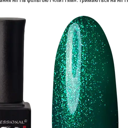
ання нігтів фольгою і «литтям». Тримаються на нігт