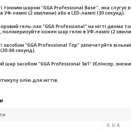
ті тонким шаром "GGA Professional Base" , яка слугує 
 УФ-лампі (2 хвилини) або в LED-лампі (30 секунд).
ьоровий гель-лак "GGA Professional" на нігті двома
, полімеризуйте кожен шар гелю в УФ-лампі (2 хвилин
ті засобом "GGA Professional Top" запечатуйте вільни
(30-60 секунд).
ий шар засобом "GGA Professional 3в1" (Клінсер, знеж
утикулу олію для нігтів.
и
ути
G. G. A.