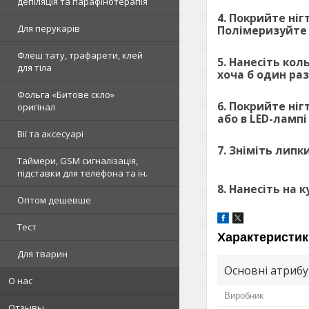
депіляція та парафінотерапія
4. Покрийте ніг
Для перукарів
Полімеризуйте в
Флеш тату, трафарети, клей
5. Нанесіть кол
для тіла
хоча б один раз
Фольга «Битове скло»
6. Покрийте ніг
оригінал
або в LED-лампі 
Вії та аксесуарі
7. Зніміть липк
Таймери, GSM сигналізація,
підставки для телефона та ін.
8. Нанесіть на к
Оптом дешевше
Тест
Характеристик
Для тварин
Основні атриб
О нас
Виробник
Отзывы