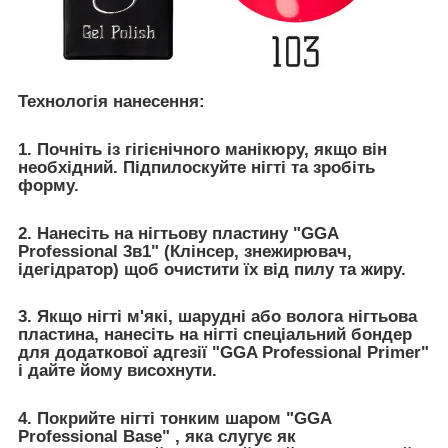
Технологія нанесення:
1. Почніть із гігієнічного манікюру, якщо він
необхідний. Підпилоскуйте нігті та зробіть
форму.
2. Нанесіть на нігтьову пластину "GGA
Professional 3в1" (Клінсер, знежирювач,
ідегідратор) щоб очистити їх від пилу та жиру.
3. Якщо нігті м'які, шарудні або волога нігтьова
пластина, нанесіть на нігті спеціальний бондер
для додаткової адгезії "GGA Professional Primer"
і дайте йому висохнути.
4. Покрийте нігті тонким шаром "GGA
Professional Base" , яка слугує як