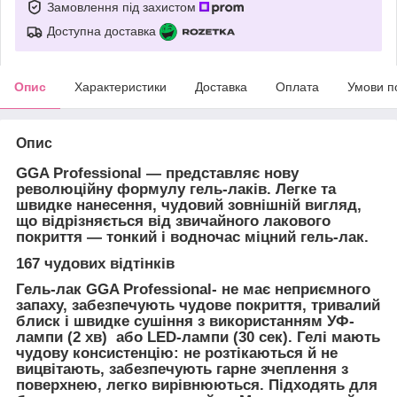
Замовлення під захистом
Доступна доставка
Опис
Характеристики
Доставка
Оплата
Умови п
Опис
GGA Professional ―
представляє нову
революційну формулу гель-лаків. Легке та
швидке нанесення, чудовий зовнішній вигляд,
що відрізняється від звичайного лакового
покриття — тонкий і водночас міцний гель-лак.
167 чудових відтінків
Гель-лак GGA Professional-
не має неприємного
запаху, забезпечують чудове покриття, тривалий
блиск і швидке сушіння з використанням УФ-
лампи (2 хв) або LED-лампи (30 сек). Гелі мають
чудову консистенцію: не розтікаються й не
вицвітають, забезпечують гарне зчеплення з
поверхнею, легко вирівнюються. Підходять для