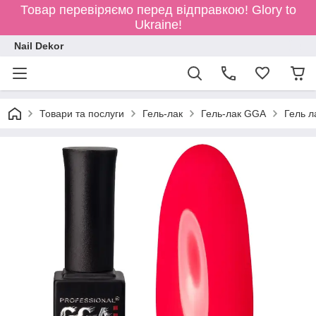
Товар перевіряємо перед відправкою!
Glory to
Ukraine!
Nail Dekor
Товари та послуги
Гель-лак
Гель-лак GGA
Гель л