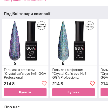
Подібні товари компанії
Гель лак з ефектом
Гель-лак з ефектом
Гель
"Crystal cat's eye №6, GGA
"Crystal Cat's eye No8,
"Cry
Professional
GGA Professional
GGA 
214
214
214
₴
₴
Купити
Купити
Про нас