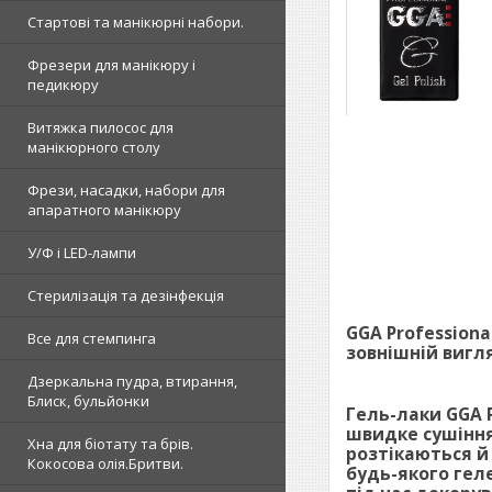
Стартові та манікюрні набори.
Фрезери для манікюру і
педикюру
Витяжка пилосос для
манікюрного столу
Фрези, насадки, набори для
апаратного манікюру
У/Ф і LED-лампи
Стерилізація та дезінфекція
GGA Profession
Все для стемпинга
зовнішній вигл
Дзеркальна пудра, втирання,
Блиск, бульйонки
Гель-лаки GGA P
швидке сушіння 
Хна для біотату та брів.
розтікаються й
Кокосова олія.Бритви.
будь-якого гел