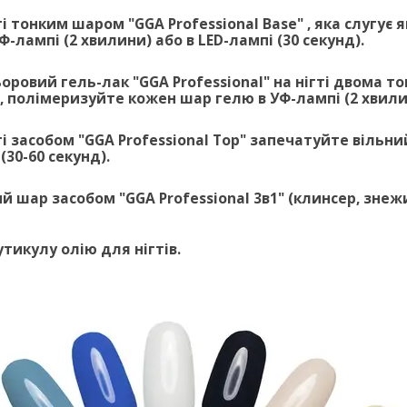
ті тонким шаром "GGA Professional Base" , яка слугує 
Ф-лампі (2 хвилини) або в LED-лампі (30 секунд).
ьоровий гель-лак "GGA Professional" на нігті двома
, полімеризуйте кожен шар гелю в УФ-лампі (2 хвилин
ті засобом "GGA Professional Top" запечатуйте вільни
(30-60 секунд).
ий шар засобом "GGA Professional 3в1" (клинсер, зне
утикулу олію для нігтів.