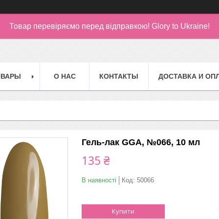
Товар перевіряємо перед відправкою!
Glory to Ukraine!
ОВАРЫ
О НАС
КОНТАКТЫ
ДОСТАВКА И ОП
Гель-лак GGA, №066, 10 мл
135 ₴
В наявності
Код:
50066
Купити