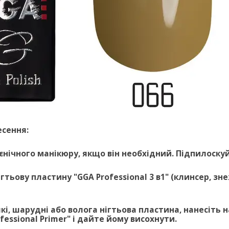
есення:
ігієнічного манікюру, якщо він необхідний. Підпилоску
нігтьову пластину "GGA Professional 3 в1" (клинсер, 
'які, шарудні або волога нігтьова пластина, нанесіть
ofessional Primer" і дайте йому висохнути.