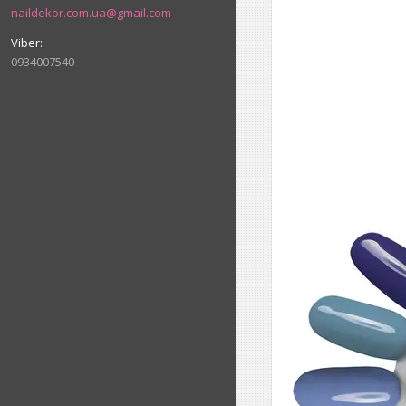
naildekor.com.ua@gmail.com
0934007540