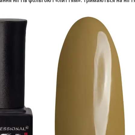
ання нігтів фольгою і «литтям». Тримаються на нігт