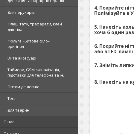
депіляція та парафінотерапія
4. Покрийте ніг
Для перукарів
Полімізуйте в У
Флеш тату, трафарети, клей
5. Нанесіть кол
для тіла
хоча б один раз
Фольга «Битове скло»
6. Покрийте ніг
оригінал
або в LED-лампі 
Вії та аксесуарі
7. Зніміть липк
Таймери, GSM сигналізація,
підставки для телефона та ін.
8. Нанесіть на к
Оптом дешевше
Тест
Для тварин
О нас
Отзывы