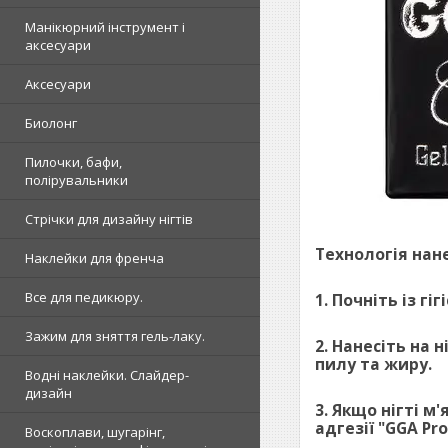
Манікюрний інструмент і
аксесуари
Аксесуари
Биолонг
Пилочки, бафи,
полірувальники
Стрічки для дизайну нігтів
Технологія нан
Наклейки для френча
Все для педикюру.
1. Почніть із г
Зажим для зняття гель-лаку.
2. Нанесіть на 
пилу та жиру.
Водні наклейки. Слайдер-
дизайн
3. Якщо нігті м
адгезії "GGA Pr
Воскоплави, шугарінг,