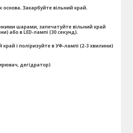
як основа. Закарбуйте вільний край.
 тонкими шарами, запечатуйте вільний край
и) або в LED-лампі (30 секунд).
й край і поліризуйте в УФ-лампі (2-3 хвилини)
жирювач, дегідратор)