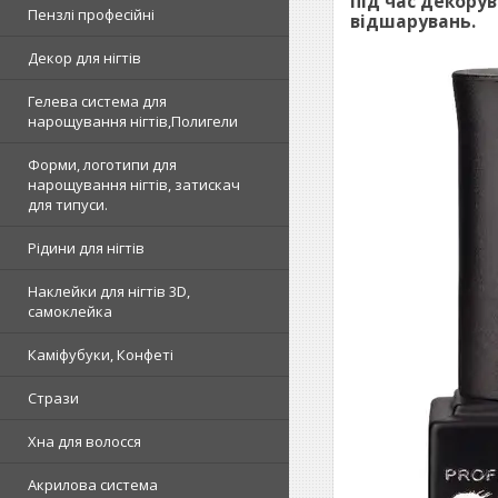
під час декорув
Пензлі професійні
відшарувань.
Декор для нігтів
Гелева система для
нарощування нігтів,Полигели
Форми, логотипи для
нарощування нігтів, затискач
для типуси.
Рідини для нігтів
Наклейки для нігтів 3D,
самоклейка
Каміфубуки, Конфеті
Стрази
Хна для волосся
Акрилова система