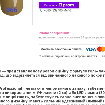
Купити з
+380 (93) 400-75-40
повернення товару протягом 14 днів
за раху
У компанії підключені електронні платежі. Те
al ―
представляє нову революційну формулу гель-лак
яд, що відрізняється від звичайного лакового покрит
rofessional -
не мають неприємного запаху, забезпеч
з використанням УФ-лампи (2 хв) або LED-лампи (30 
 не вицвітають, забезпечують гарне зчеплення з по
евого дизайну. Мають сильний адгезивний (липкий) 