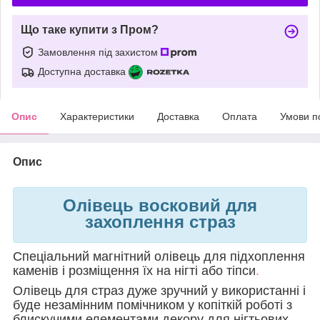
Що таке купити з Пром?
Замовлення під захистом
Доступна доставка
Опис
Характеристики
Доставка
Оплата
Умови п
Опис
Олівець восковий для
захоплення страз
Спеціальний магнітний олівець для підхоплення
каменів і розміщення їх на нігті або тіпси
.
Олівець для страз дуже зручний у використанні і
буде незамінним помічником у копіткій роботі з
блискучими елементами декору для нігтьових