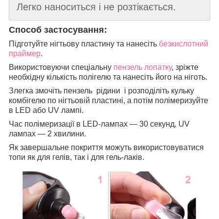
Легко наноситься і не розтікається.
Способ застосування:
Підготуйте нігтьову пластину та нанесіть
безкислотний
праймер
.
Використовуючи спеціальну
пензель лопатку
, зріжте
необхідну кількість полігелю та нанесіть його на ніготь.
Злегка змочіть пензель рідини і розподіліть кульку
комбігелю по нігтьовій пластині, а потім полімеризуйте
в LED або UV лампі.
Час полімеризації в LED-лампах — 30 секунд, UV
лампах — 2 хвилини.
Як завершальне покриття можуть використовуватися
топи як для гелів, так і для гель-лаків.