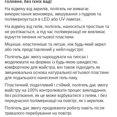
головне, без їхніх вад!
На відміну від акрилів, полігель не вимагає
використання мономера, змішування з пудрою та
полімеризується в LED або UV лампах.
На відміну від гелів, полігель, наноситься простіше та
не розтікається, а під час полімеризації не викликає
відчуття печіння нігтьової пластини.
Міцніше, еластичніше та легше, ніж будь-який акрил
або гель представлений у нейл-індустрії.
Полігель дає змогу нарощувати на типсах і
моделювати на формах із будь-якою швидкістю,
комфортною для майстра, він також підходить як
зміцнювальна основа натуральної нігтьової пластини
для подальшого нанесення гель-лаку.
Пластичний, податливий і стійкий, полігель дає змогу
майстру на 100% контролювати процес викладання,
без розтікання, як це може відбуватися з гелем, і без
передчасної полімеризації на повітрі, як з акрилом.
Полігель дає змогу продовжити роботу навіть після
тривалого перебування на повітрі.