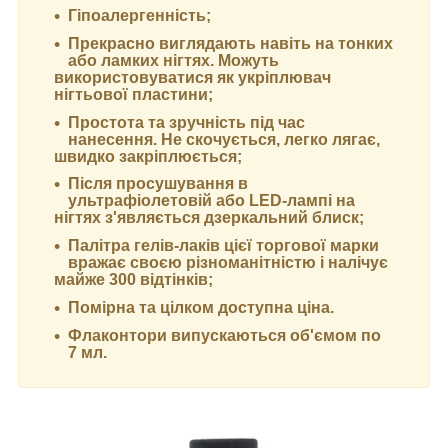
Гіпоалергенність;
Прекрасно виглядають навіть на тонких
або ламких нігтях. Можуть
використовуватися як укріплювач
нігтьової пластини;
Простота та зручність під час
нанесення. Не скочується, легко лягає,
швидко закріплюється;
Після просушування в
ультрафіолетовій або LED-лампі на
нігтях з'являється дзеркальний блиск;
Палітра гелів-лаків цієї торгової марки
вражає своєю різноманітністю і налічує
майже 300 відтінків;
Помірна та цілком доступна ціна.
Флаконтори випускаються об'ємом по
7 мл.