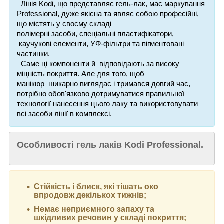
Лінія Kodi, що представляє гель-лак, має маркування
Professional, дуже якісна та являє собою професійні,
що містять у своєму складі
полімерні
засоби,
спеціальні пластифікатори,
каучукові елементи, УФ-фільтри та пігментовані
частинки.
Саме ці компоненти й відповідають за високу
міцність покриття. Але для того, щоб
манікюр
шикарно виглядає і
тримався
довгий час,
потрібно обов'язково дотримуватися правильної
технології нанесення цього лаку та використовувати
всі засоби лінії в комплексі.
Особливості гель лаків Kodi Professional.
Стійкість і блиск, які тішать око
впродовж декількох тижнів;
Немає неприємного запаху та
шкідливих речовин у складі покриття;