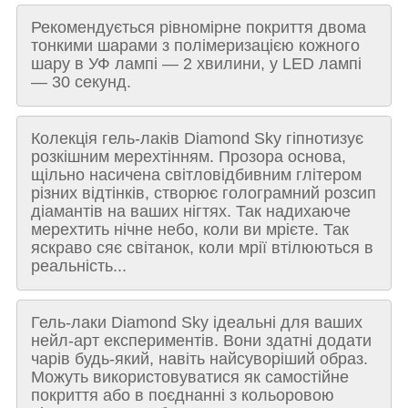
Рекомендується рівномірне покриття двома
тонкими шарами з полімеризацією кожного
шару в УФ лампі — 2 хвилини, у LED лампі
— 30 секунд.
Колекція гель-лаків Diamond Sky гіпнотизує
розкішним мерехтінням. Прозора основа,
щільно насичена світловідбивним глітером
різних відтінків, створює голограмний розсип
діамантів на ваших нігтях. Так надихаюче
мерехтить нічне небо, коли ви мрієте. Так
яскраво сяє світанок, коли мрії втілюються в
реальність...
Гель-лаки Diamond Sky ідеальні для ваших
нейл-арт експериментів. Вони здатні додати
чарів будь-який, навіть найсуворіший образ.
Можуть використовуватися як самостійне
покриття або в поєднанні з кольоровою