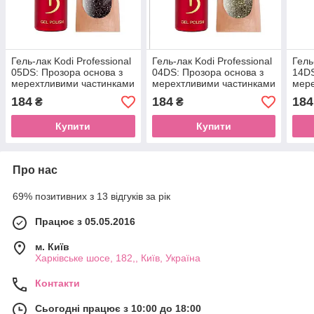
Гель-лак Kodi Professional
Гель-лак Kodi Professional
Гель
05DS: Прозора основа з
04DS: Прозора основа з
14DS
мерехтливими частинками
мерехтливими частинками
мере
2 кольорів — фуксії та
золотого кольору
двох
184
184
184
₴
₴
рожевого золота
смар
Купити
Купити
Про нас
69% позитивних з 13 відгуків за рік
Працює з 05.05.2016
м. Київ
Харківське шосе, 182,, Київ, Україна
Контакти
Сьогодні працює з 10:00 до 18:00