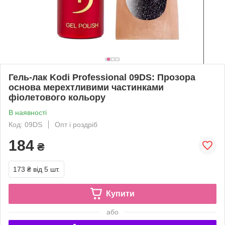
Гель-лак Kodi Professional 09DS: Прозора
основа мерехтливими частинками
фіолетового кольору
В наявності
Код: 09DS
Опт і роздріб
184
₴
173 ₴
від 5 шт.
Купити
або