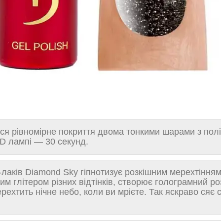
ся рівномірне покриття двома тонкими шарами з пол
D лампі — 30 секунд.
-лаків Diamond Sky гіпнотизує розкішним мерехтіння
им глітером різних відтінків, створює голограмний ро
ехтить нічне небо, коли ви мрієте. Так яскраво сяє с