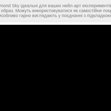
mond Sky ідеальні для ваших нейл-арт експериментів.
 образ. Можуть використовуватися як самостійне пок
собливо гарно виглядають у поєднанні з підкладкою