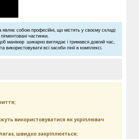
та являє собою професійні, що містять у своєму складі
пігментовані частинки.
щоб манікюр
шикарно виглядає і
тримався
довгий час,
а використовувати всі засоби лінії в комплексі.
риття;
ожуть використовуватися як укріплювач
 лягає, швидко закріплюється;