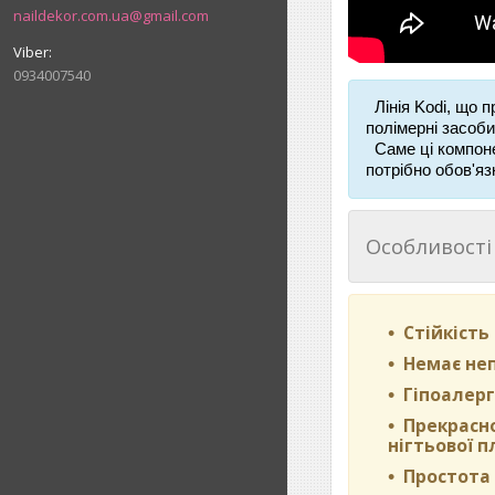
naildekor.com.ua@gmail.com
0934007540
Лінія Kodi, що п
полімерні
засоби
Саме ці компонен
потрібно обов'яз
Особливості 
Стійкість
Немає неп
Гіпоалерг
Прекрасно
нігтьової п
Простота 