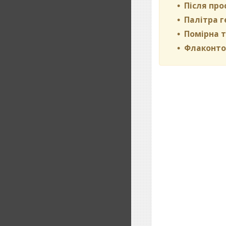
Після про
Палітра г
Помірна т
Флаконтор