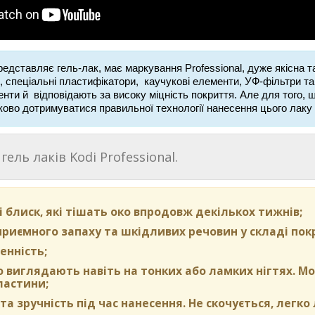
редставляє гель-лак, має маркування Professional, дуже якісна 
,
спеціальні пластифікатори, каучукові елементи, УФ-фільтри та 
ти й відповідають за високу міцність покриття. Але для того, 
ково дотримуватися правильної технології нанесення цього лаку т
гель лаків Kodi Professional.
 і блиск, які тішать око впродовж декількох тижнів;
риємного запаху та шкідливих речовин у складі пок
енність;
 виглядають навіть на тонких або ламких нігтях. М
ластини;
та зручність під час нанесення. Не скочується, легко