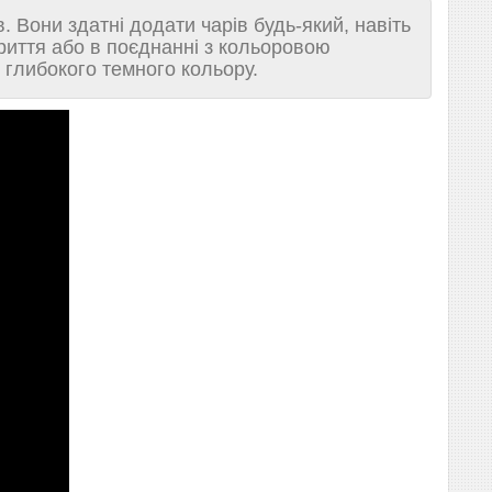
 Вони здатні додати чарів будь-який, навіть
риття або в поєднанні з кольоровою
 глибокого темного кольору.