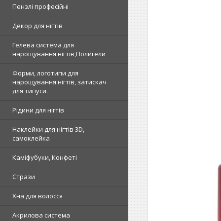
Пензлі професійні
Декор для нігтів
Гелева система для
нарощування нігтів,Полигели
Форми, логотипи для
нарощування нігтів, затискач
для типуси.
Рідини для нігтів
Наклейки для нігтів 3D,
самоклейка
Каміфубуки, Конфеті
Стрази
Хна для волосся
Акрилова система