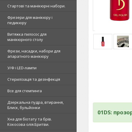
Стартові та манікюрні набори.
Фрезери для манікюру і
педикюру
Витяжка пилосос для
манікюрного столу
Фрези, насадки, набори для
апаратного манікюру
У/Ф і LED-лампи
Стерилізація та дезінфекція
Все для стемпинга
Дзеркальна пудра, втирання,
Блиск, бульйонки
01DS: проз
Хна для біотату та брів.
Кокосова олія.Бритви.