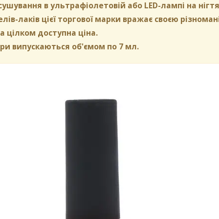
сушування в ультрафіолетовій або LED-лампі на нігт
елів-лаків цієї торгової марки вражає своєю різномані
а цілком доступна ціна.
и випускаються об'ємом по 7 мл.