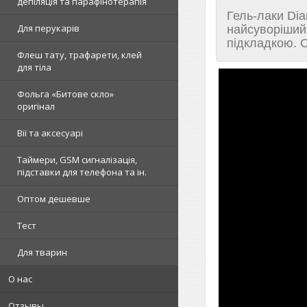
депіляція та парафінотерапія
Гель-лаки Dia
Для перукарів
найсуворіший
підкладкою. О
Флеш тату, трафарети, клей
для тіла
Фольга «Битове скло»
оригінал
Вії та аксесуарі
Таймери, GSM сигналізація,
підставки для телефона та ін.
Оптом дешевше
Тест
Для тварин
О нас
Отзывы