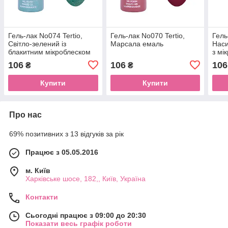
Гель-лак No074 Tertio,
Гель-лак No070 Tertio,
Гель
Світло-зелений із
Марсала емаль
Наси
блакитним мікроблеском
з мі
106
106
106
₴
₴
Купити
Купити
Про нас
69% позитивних з 13 відгуків за рік
Працює з 05.05.2016
м. Київ
Харківське шосе, 182,, Київ, Україна
Контакти
Сьогодні працює з 09:00 до 20:30
Показати весь графік роботи