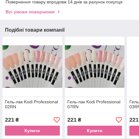
Повернення товару впродовж 14 днів за рахунок покупця
Всі умови повернення
Подібні товари компанії
Гель-лак Kodi Professional
Гель-лак Kodi Professional
Гель
02RN
07RN
03R
221
221
221
₴
₴
Купити
Купити