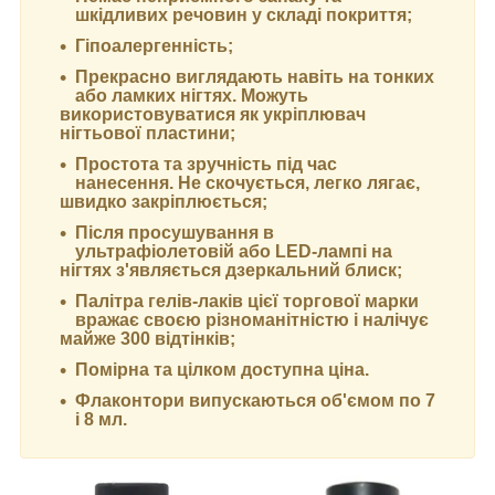
шкідливих речовин у складі покриття;
Гіпоалергенність;
Прекрасно виглядають навіть на тонких
або ламких нігтях. Можуть
використовуватися як укріплювач
нігтьової пластини;
Простота та зручність під час
нанесення. Не скочується, легко лягає,
швидко закріплюється;
Після просушування в
ультрафіолетовій або LED-лампі на
нігтях з'являється дзеркальний блиск;
Палітра гелів-лаків цієї торгової марки
вражає своєю різноманітністю і налічує
майже 300 відтінків;
Помірна та цілком доступна ціна.
Флаконтори випускаються об'ємом по 7
і 8 мл.