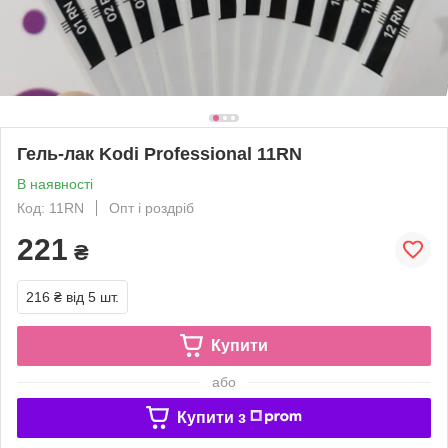
Гель-лак Kodi Professional 11RN
В наявності
Код: 11RN
Опт і роздріб
221
₴
216 ₴
від 5 шт.
Купити
або
Купити з