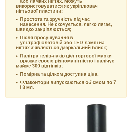
або ламких нігтях. Можуть
використовуватися як укріплювач
нігтьової пластини;
Простота та зручність під час
нанесення. Не скочується, легко лягає,
швидко закріплюється;
Після просушування в
ультрафіолетовій або LED-лампі на
нігтях з'являється дзеркальний блиск;
Палітра гелів-лаків цієї торгової марки
вражає своєю різноманітністю і налічує
майже 300 відтінків;
Помірна та цілком доступна ціна.
Флаконтори випускаються об'ємом по 7
і 8 мл.