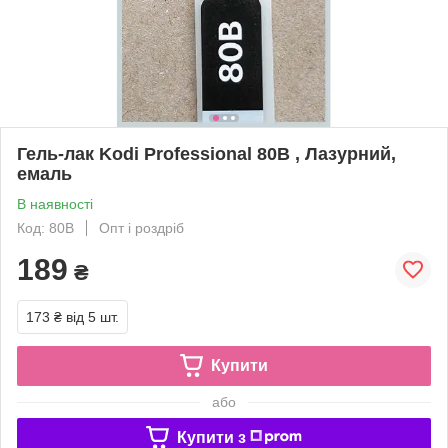
Гель-лак Kodi Professional 80B , Лазурний,
емаль
В наявності
Код: 80B
Опт і роздріб
189
₴
173 ₴
від 5 шт.
Купити
або
Купити з