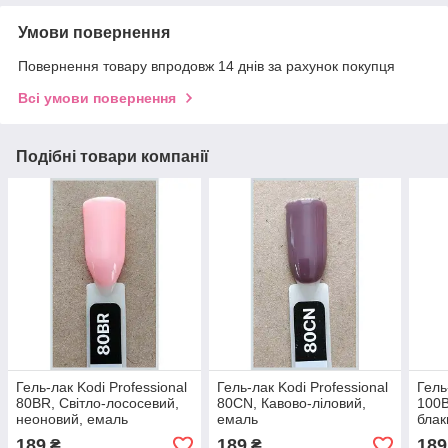
Умови повернення
Повернення товару впродовж 14 днів за рахунок покупця
Всі умови повернення
Подібні товари компанії
Гель-лак Kodi Professional
Гель-лак Kodi Professional
Гель
80BR, Світло-лососевий,
80CN, Кавово-ліловий,
100B
неоновий, емаль
емаль
блак
189
189
189
₴
₴