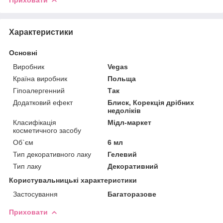
Характеристики
Основні
Виробник
Vegas
Країна виробник
Польща
Гіпоалергенний
Так
Додатковий ефект
Блиск, Корекція дрібних
недоліків
Класифікація
Мідл-маркет
косметичного засобу
Об`єм
6 мл
Тип декоративного лаку
Гелевий
Тип лаку
Декоративний
Користувальницькі характеристики
Застосування
Багаторазове
Приховати