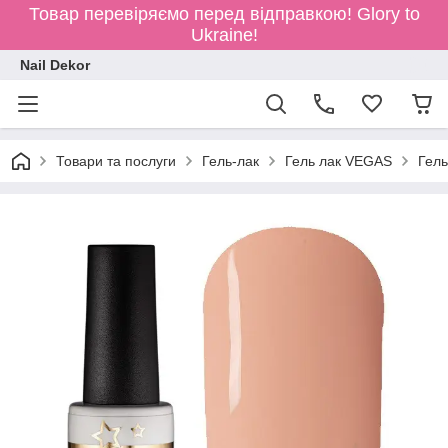
Товар перевіряємо перед відправкою!
Glory to
Ukraine!
Nail Dekor
Товари та послуги
Гель-лак
Гель лак VEGAS
Гел