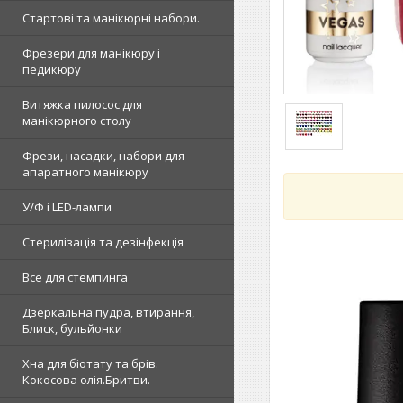
Стартові та манікюрні набори.
Фрезери для манікюру і
педикюру
Витяжка пилосос для
манікюрного столу
Фрези, насадки, набори для
апаратного манікюру
У/Ф і LED-лампи
Стерилізація та дезінфекція
Все для стемпинга
Дзеркальна пудра, втирання,
Блиск, бульйонки
Хна для біотату та брів.
Кокосова олія.Бритви.