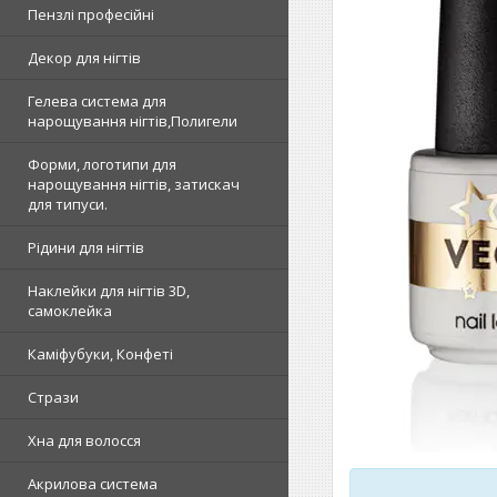
Пензлі професійні
Декор для нігтів
Гелева система для
нарощування нігтів,Полигели
Форми, логотипи для
нарощування нігтів, затискач
для типуси.
Рідини для нігтів
Наклейки для нігтів 3D,
самоклейка
Каміфубуки, Конфеті
Стрази
Хна для волосся
Акрилова система