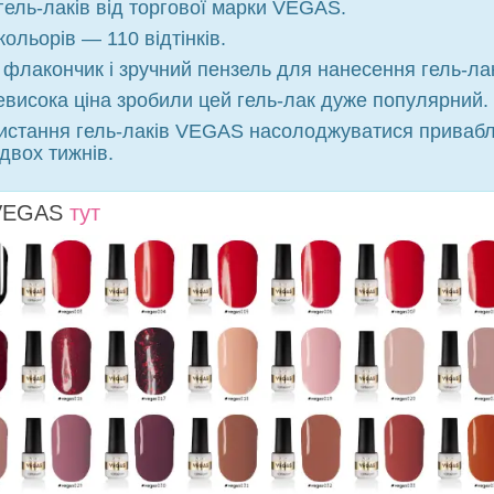
гель-лаків від торгової марки VEGAS.
ольорів — 110 відтінків.
флакончик і зручний пензель для нанесення гель-лак
евисока ціна зробили цей гель-лак дуже популярний.
ристання гель-лаків VEGAS насолоджуватися приваб
вох тижнів.
 VEGAS
тут