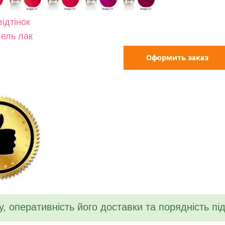
ідтінок
гель лак
у, оперативність його доставки та порядність п