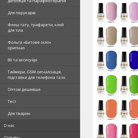
депіляція та парафінотерапія
Для перукарів
Флеш тату, трафарети, клей
для тіла
Фольга «Битове скло»
оригінал
Вії та аксесуарі
Таймери, GSM сигналізація,
підставки для телефона та ін.
Оптом дешевше
Тест
Для тварин
О нас
Отзывы