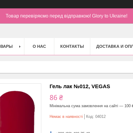
Товар перевіряємо перед відправкою!
Glory to Ukraine!
ОВАРЫ
О НАС
КОНТАКТЫ
ДОСТАВКА И ОП
Гель лак №012, VEGAS
86 ₴
Мінімальна сума замовлення на сайті — 100 
Немає в наявності
Код:
04012