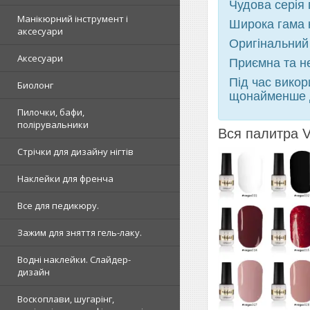
Чудова серія 
Манікюрний інструмент і
Широка гама к
аксесуари
Оригінальний 
Аксесуари
Приємна та н
Під час вико
Биолонг
щонайменше д
Пилочки, бафи,
полірувальники
Вся палитра
Стрічки для дизайну нігтів
Наклейки для френча
Все для педикюру.
Зажим для зняття гель-лаку.
Водні наклейки. Слайдер-
дизайн
Воскоплави, шугарінг,