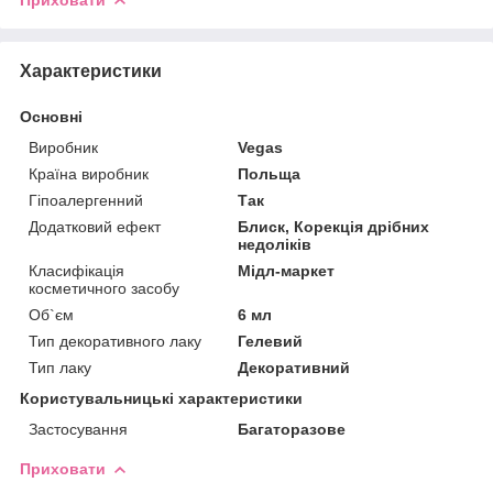
Характеристики
Основні
Виробник
Vegas
Країна виробник
Польща
Гіпоалергенний
Так
Додатковий ефект
Блиск, Корекція дрібних
недоліків
Класифікація
Мідл-маркет
косметичного засобу
Об`єм
6 мл
Тип декоративного лаку
Гелевий
Тип лаку
Декоративний
Користувальницькі характеристики
Застосування
Багаторазове
Приховати