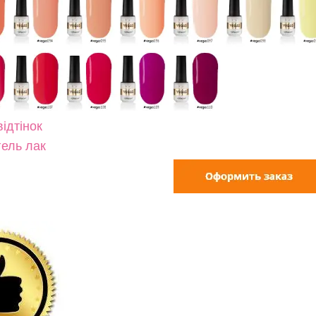
ідтінок
гель лак