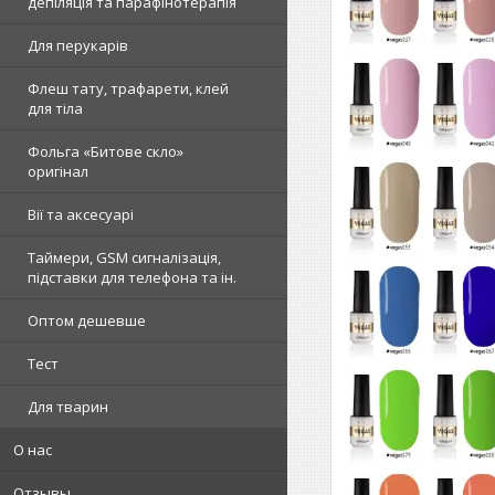
депіляція та парафінотерапія
Для перукарів
Флеш тату, трафарети, клей
для тіла
Фольга «Битове скло»
оригінал
Вії та аксесуарі
Таймери, GSM сигналізація,
підставки для телефона та ін.
Оптом дешевше
Тест
Для тварин
О нас
Отзывы