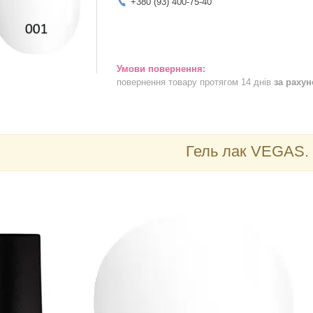
+380 (93) 400-75-40
повернення товару протягом 14 днів
за раху
Гель лак VEGAS.