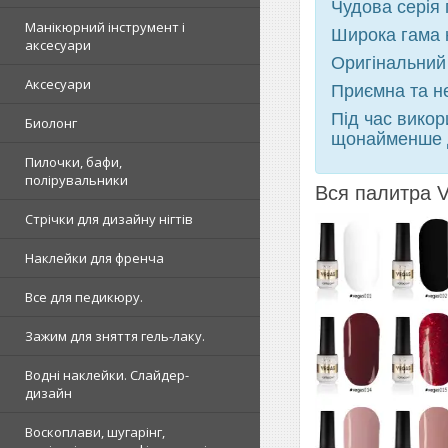
Чудова серія 
Манікюрний інструмент і
Широка гама к
аксесуари
Оригінальний 
Аксесуари
Приємна та н
Під час вико
Биолонг
щонайменше д
Пилочки, бафи,
полірувальники
Вся палитра
Стрічки для дизайну нігтів
Наклейки для френча
Все для педикюру.
Зажим для зняття гель-лаку.
Водні наклейки. Слайдер-
дизайн
Воскоплави, шугарінг,