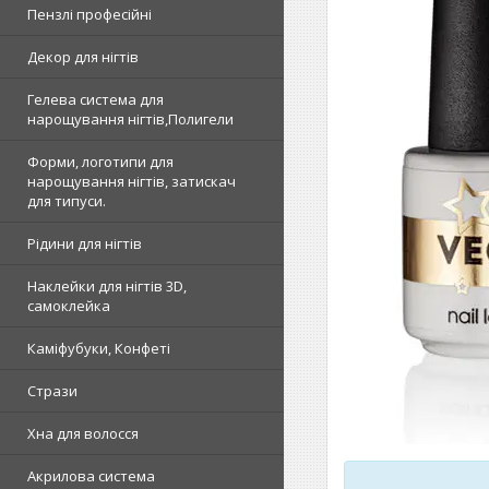
Пензлі професійні
Декор для нігтів
Гелева система для
нарощування нігтів,Полигели
Форми, логотипи для
нарощування нігтів, затискач
для типуси.
Рідини для нігтів
Наклейки для нігтів 3D,
самоклейка
Каміфубуки, Конфеті
Стрази
Хна для волосся
Акрилова система