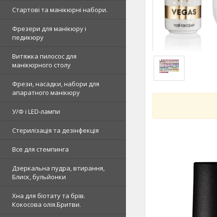
Стартові та манікюрні набори.
Фрезери для манікюру і
педикюру
Витяжка пилосос для
манікюрного столу
Фрези, насадки, набори для
апаратного манікюру
У/Ф і LED-лампи
Стерилізація та дезінфекція
Все для стемпинга
Дзеркальна пудра, втирання,
Блиск, бульйонки
Хна для біотату та брів.
Кокосова олія.Бритви.