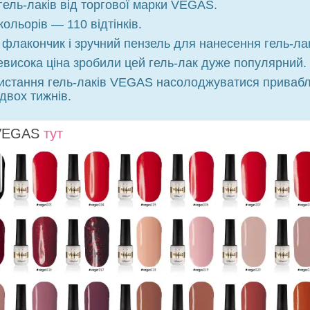
гель-лаків від торгової марки VEGAS.
ольорів — 110 відтінків.
флакончик і зручний пензель для нанесення гель-лак
евисока ціна зробили цей гель-лак дуже популярний.
ристання гель-лаків VEGAS насолоджуватися приваб
вох тижнів.
 VEGAS
тут