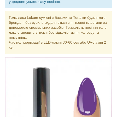
упродовж усього часу носіння.
Гель-лаки Lukum сумісні з Базами та Топами будь-якого
бренда, і без зусиль видаляються з нігтьової пластини за
допомогою спеціальних засобів. Тривалість носіння гель-
лаку становить 3 тижні без відколів, зміни кольору та
помутнінь.
Час полімеризації в LED-лампі 30-60 сек або UV-лампі 2
хв.