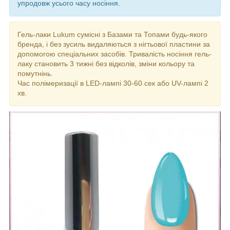
упродовж усього часу носіння.
Гель-лаки Lukum сумісні з Базами та Топами будь-якого
бренда, і без зусиль видаляються з нігтьової пластини за
допомогою спеціальних засобів. Тривалість носіння гель-
лаку становить 3 тижні без відколів, зміни кольору та
помутнінь.
Час полімеризації в LED-лампі 30-60 сек або UV-лампі 2
хв.