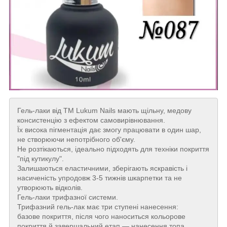
Гель-лаки від ТМ Lukum Nails мають щільну, медову
консистенцію з ефектом самовирівнювання.
Їх висока пігментація дає змогу працювати в один шар,
не створюючи непотрібного об'єму.
Не розтікаються, ідеально підходять для техніки покриття
"під кутикулу".
Залишаються еластичними, зберігають яскравість і
насиченість упродовж 3-5 тижнів шкарпетки та не
утворюють відколів.
Гель-лаки трифазної системи.
Трифазний гель-лак має три ступені нанесення:
базове покриття, після чого наноситься кольорове
покриття й завершальний етап — нанесення топа.