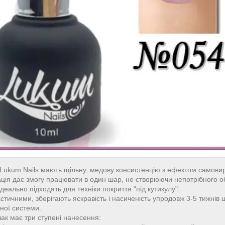
 Lukum Nails мають щільну, медову консистенцію з ефектом самов
тація дає змогу працювати в один шар, не створюючи непотрібного о
ідеально підходять для техніки покриття "під кутикулу".
ичними, зберігають яскравість і насиченість упродовж 3-5 тижнів ш
ної системи.
ак має три ступені нанесення: