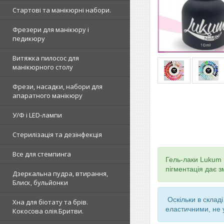
Стартові та манікюрні набори.
Фрезери для манікюру і
педикюру
Витяжка пилосос для
манікюрного столу
Фрези, насадки, набори для
апаратного манікюру
У/Ф і LED-лампи
Стерилізація та дезінфекція
Все для стемпинга
Гель-лаки Lukum 
пігментація дає 
Дзеркальна пудра, втирання,
Блиск, бульйонки
Оскільки в склад
Хна для біотату та брів.
еластичними, не у
Кокосова олія.Бритви.