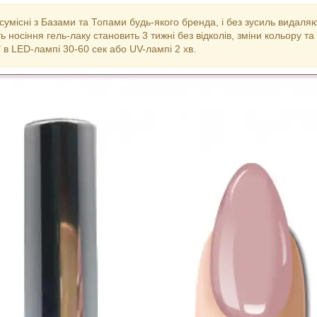
сумісні з Базами та Топами будь-якого бренда, і без зусиль видаля
ть носіння гель-лаку становить 3 тижні без відколів, зміни кольору та
 в LED-лампі 30-60 сек або UV-лампі 2 хв.