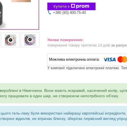
Купити з
+380 (93) 400-75-40
повернення товару протягом 14 днів
за раху
У компанії підключені електронні платежі. Те
вироблені в Німеччини. Вони мають яскравий, насичений колір, щіл
змогу працювати в один шар, не створюючи непотрібного об'єму.
і цього гель-лаку були використані найкращі європейські інгредієн
творює відколів, не втрачає блиску, зберігає первісний вигляд упро