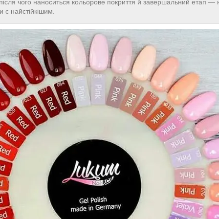
 після чого наноситься кольорове покриття й завершальний етап — 
и є найстійкішим.