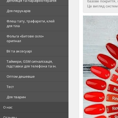
депіляція та парафінотерапія
базове покриття,
Це вигляд систем
Для перукарів
Флеш тату, трафарети, клей
для тіла
Фольга «Битове скло»
оригінал
Вії та аксесуарі
Таймери, GSM сигналізація,
підставки для телефона та ін.
Оптом дешевше
Тест
Для тварин
О нас
Отзывы