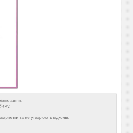
ирівнювання.
б'єму.
карпетки та не утворюють відколів.