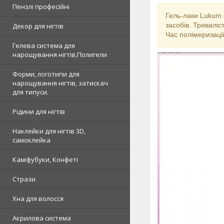
Пензлі професійні
Гель-лаки Lukum 
засобів. Триваліс
Декор для нігтів
Час полімеризації
Гелева система для
нарощування нігтів,Полигели
Форми, логотипи для
нарощування нігтів, затискач
для типуси.
Рідини для нігтів
Наклейки для нігтів 3D,
самоклейка
Каміфубуки, Конфеті
Стрази
Хна для волосся
Акрилова система