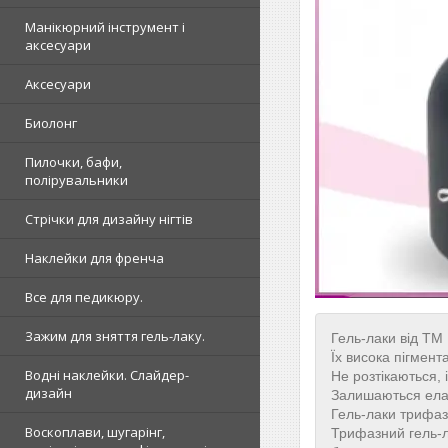
Манікюрний інструмент і
аксесуари
Аксесуари
Биолонг
Пилочки, бафи,
полірувальники
Стрічки для дизайну нігтів
Наклейки для френча
Все для педикюру.
Зажим для зняття гель-лаку.
Гель-лаки від ТМ
Їх висока пігмен
Водні наклейки. Слайдер-
Не розтікаються, 
дизайн
Залишаються еласт
Гель-лаки трифаз
Воскоплави, шугарінг,
Трифазний гель-л