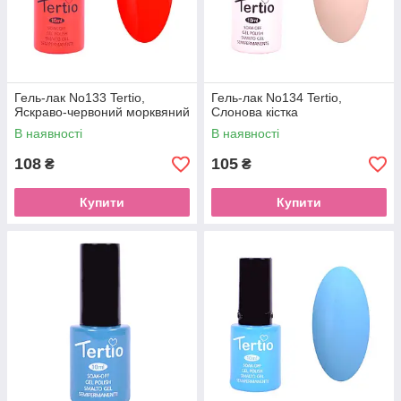
Гель-лак No133 Tertio,
Гель-лак No134 Tertio,
Яскраво-червоний морквяний
Слонова кістка
В наявності
В наявності
108
105
₴
₴
Купити
Купити