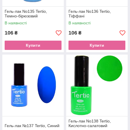
Гель-лак No135 Tertio,
Гель-лак No136 Tertio,
Темно-бірюзовий
Тіффані
В наявності
В наявності
106
106
₴
₴
Купити
Купити
Гель-лак No138 Tertio,
Гель-лак №137 Tertio, Синий
Кислотно-салатовий