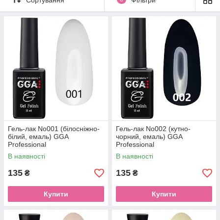
Гель-лак No001 (білосніжно-
Гель-лак No002 (кутно-
білий, емаль) GGA
чорний, емаль) GGA
Professional
Professional
В наявності
В наявності
135
135
₴
₴
Купити
Купити