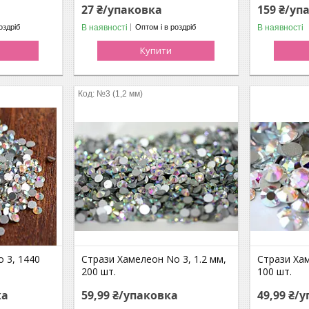
27 ₴/упаковка
159 ₴/уп
В наявності
В наявності
оздріб
Оптом і в роздріб
Купити
№3 (1,2 мм)
 3, 1440
Стрази Хамелеон No 3, 1.2 мм,
Стрази Хам
200 шт.
100 шт.
ка
59,99 ₴/упаковка
49,99 ₴/