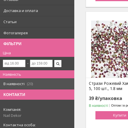
Доставка и оплата
Статьи
Фотогалерея
ФІЛЬТРИ
Ціна
Наявність
Стрази Рожевий Ха
В наявності
20
5, 100 шт., 1.8 мм
КОНТАКТИ
39 ₴/упаковка
В наявності
Оптом і в р
Купити
Nail Dekor