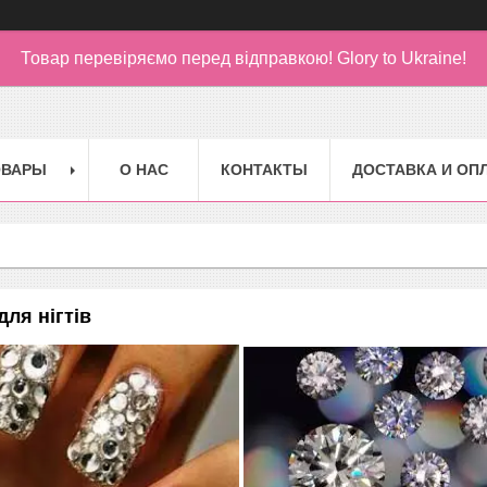
Товар перевіряємо перед відправкою!
Glory to Ukraine!
ОВАРЫ
О НАС
КОНТАКТЫ
ДОСТАВКА И ОП
для нігтів