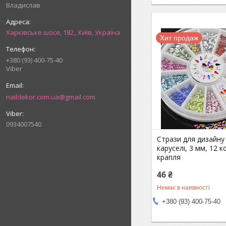
Владислав
Харківське шосе, 182,, Київ, Україна
Хит продаж
+380 (93) 400-75-40
Viber
naildekor.com.ua@gmail.com
0934007540
Стрази для дизайну 
каруселі, 3 мм, 12 к
крапля
46 ₴
Немає в наявності
+380 (93) 400-75-40