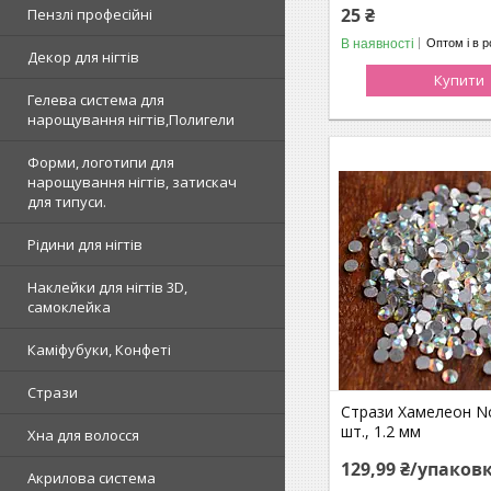
25 ₴
Пензлі професійні
В наявності
Оптом і в р
Декор для нігтів
Купити
Гелева система для
нарощування нігтів,Полигели
Форми, логотипи для
нарощування нігтів, затискач
для типуси.
Рідини для нігтів
Наклейки для нігтів 3D,
самоклейка
Каміфубуки, Конфеті
Стрази
Стрази Хамелеон No
шт., 1.2 мм
Хна для волосся
129,99 ₴/упаков
Акрилова система