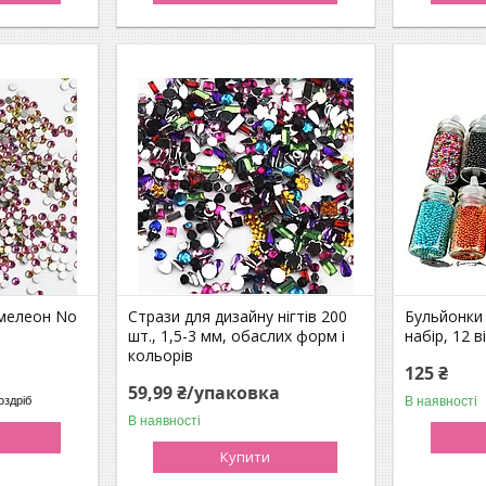
мелеон No
Стрази для дизайну нігтів 200
Бульйонки 
шт., 1,5-3 мм, обаслих форм і
набір, 12 в
кольорів
125 ₴
59,99 ₴/упаковка
В наявності
оздріб
В наявності
Купити