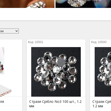
10501
10500
для
Стрази Срібло No3 100 шт., 1.2
Стрази Срі
мм
1.2 мм