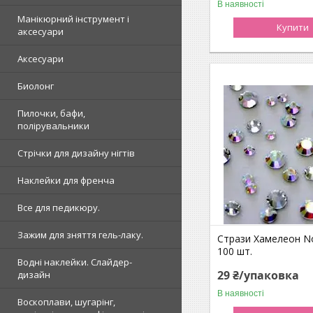
В наявності
Манікюрний інструмент і
Купити
аксесуари
Аксесуари
Биолонг
Пилочки, бафи,
полірувальники
Стрічки для дизайну нігтів
Наклейки для френча
Все для педикюру.
Зажим для зняття гель-лаку.
Стрази Хамелеон No
100 шт.
Водні наклейки. Слайдер-
29 ₴/упаковка
дизайн
В наявності
Воскоплави, шугарінг,