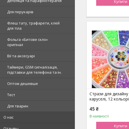
депіляція та парафінотерапія
Купити
Для перукарів
Флеш тату, трафарети, клей
для тіла
Фольга «Битове скло»
оригінал
Вії та аксесуарі
Таймери, GSM сигналізація,
підставки для телефона та ін.
Оптом дешевше
Стрази для дизайну 
Тест
каруселі, 12 кольорі
Для тварин
45 ₴
В наявності
О нас
Купити
Отзывы