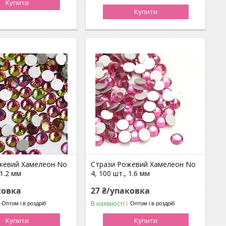
Купити
Купити
жевий Хамелеон No
Стрази Рожевий Хамелеон No
 1.2 мм
4, 100 шт., 1.6 мм
ковка
27 ₴/упаковка
В наявності
Оптом і в роздріб
Оптом і в роздріб
Купити
Купити