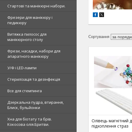
Стартові та манікюрні набори.
Фрезери для манікюру і
педикюру
Витяжка пилосос для
манікюрного столу
Фрези, насадки, набори для
апаратного манікюру
У/Ф і LED-лампи
Стерилізація та дезінфекція
Все для стемпинга
Дзеркальна пудра, втирання,
Блиск, бульйонки
Хна для біотату та брів.
Олівець магнітний 
Кокосова олія.Бритви.
підхоплення страз