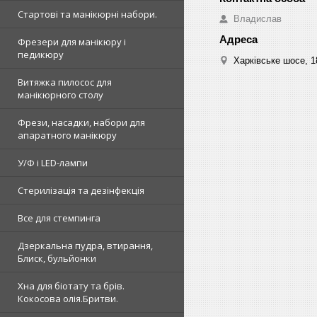
Стартові та манікюрні набори.
Владислав
Фрезери для манікюру і
педикюру
Харківське шосе, 18
Витяжка пилосос для
манікюрного столу
Фрези, насадки, набори для
апаратного манікюру
У/Ф і LED-лампи
Стерилізація та дезінфекція
Все для стемпинга
Дзеркальна пудра, втирання,
Блиск, бульйонки
Хна для біотату та брів.
Кокосова олія.Бритви.