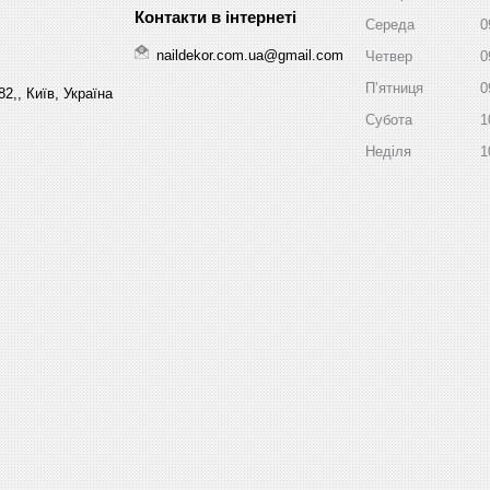
Середа
0
naildekor.com.ua@gmail.com
Четвер
0
Пʼятниця
0
2,, Київ, Україна
Субота
1
Неділя
1