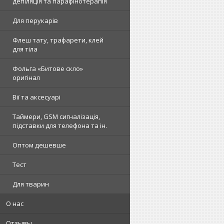
депіляція та парафінотерапія
Для перукарів
Флеш тату, трафарети, клей
для тіла
Фольга «Битове скло»
оригінал
Вії та аксесуарі
Таймери, GSM сигналізація,
підставки для телефона та ін.
Оптом дешевше
Тест
Для тварин
О нас
Отзывы