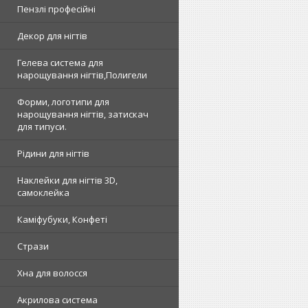
Пензлі професійні
Декор для нігтів
Гелева система для
нарощування нігтів,Полигели
Форми, логотипи для
нарощування нігтів, затискач
для типуси.
Рідини для нігтів
Наклейки для нігтів 3D,
самоклейка
Каміфубуки, Конфеті
Стрази
Хна для волосся
Акрилова система